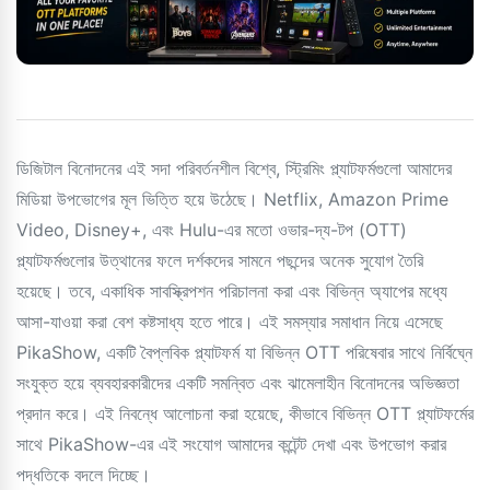
ডিজিটাল বিনোদনের এই সদা পরিবর্তনশীল বিশ্বে, স্ট্রিমিং প্ল্যাটফর্মগুলো আমাদের
মিডিয়া উপভোগের মূল ভিত্তি হয়ে উঠেছে। Netflix, Amazon Prime
Video, Disney+, এবং Hulu-এর মতো ওভার-দ্য-টপ (OTT)
প্ল্যাটফর্মগুলোর উত্থানের ফলে দর্শকদের সামনে পছন্দের অনেক সুযোগ তৈরি
হয়েছে। তবে, একাধিক সাবস্ক্রিপশন পরিচালনা করা এবং বিভিন্ন অ্যাপের মধ্যে
আসা-যাওয়া করা বেশ কষ্টসাধ্য হতে পারে। এই সমস্যার সমাধান নিয়ে এসেছে
PikaShow, একটি বৈপ্লবিক প্ল্যাটফর্ম যা বিভিন্ন OTT পরিষেবার সাথে নির্বিঘ্নে
সংযুক্ত হয়ে ব্যবহারকারীদের একটি সমন্বিত এবং ঝামেলাহীন বিনোদনের অভিজ্ঞতা
প্রদান করে। এই নিবন্ধে আলোচনা করা হয়েছে, কীভাবে বিভিন্ন OTT প্ল্যাটফর্মের
সাথে PikaShow-এর এই সংযোগ আমাদের কন্টেন্ট দেখা এবং উপভোগ করার
পদ্ধতিকে বদলে দিচ্ছে।