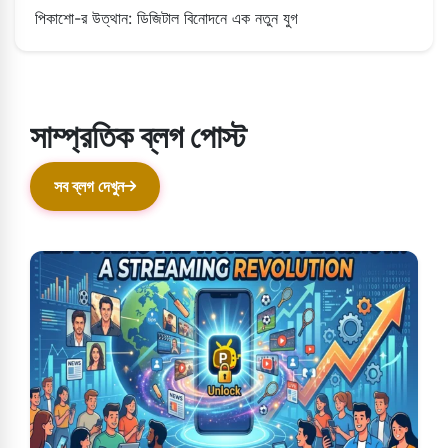
পিকাশো-র উত্থান: ডিজিটাল বিনোদনে এক নতুন যুগ
সাম্প্রতিক ব্লগ পোস্ট
সব ব্লগ দেখুন