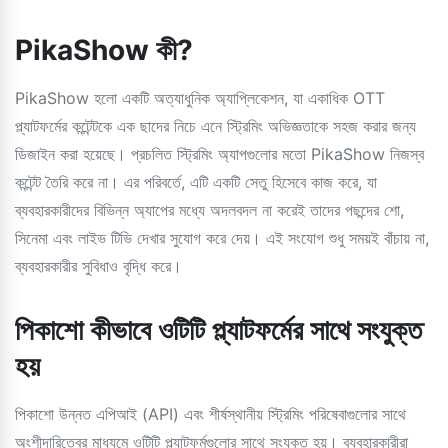
PikaShow কী?
PikaShow হলো একটি অত্যাধুনিক অ্যাপ্লিকেশন, যা একাধিক OTT
প্ল্যাটফর্মের কন্টেন্টকে এক ছাদের নিচে এনে স্ট্রিমিং অভিজ্ঞতাকে সহজ করার জন্য
ডিজাইন করা হয়েছে। প্রচলিত স্ট্রিমিং অ্যাপগুলোর মতো PikaShow নিজস্ব
কন্টেন্ট তৈরি করে না। এর পরিবর্তে, এটি একটি সেতু হিসেবে কাজ করে, যা
ব্যবহারকারীদের বিভিন্ন অ্যাপের মধ্যে অদলবদল না করেই তাদের পছন্দের শো,
সিনেমা এবং লাইভ টিভি দেখার সুযোগ করে দেয়। এই সংযোগ শুধু সময়ই বাঁচায় না,
ব্যবহারকারীর সুবিধাও বৃদ্ধি করে।
পিকাশো কীভাবে ওটিটি প্ল্যাটফর্মের সাথে সংযুক্ত
হয়
পিকাশো উন্নত এপিআই (API) এবং শীর্ষস্থানীয় স্ট্রিমিং পরিষেবাগুলোর সাথে
অংশীদারিত্বের মাধ্যমে ওটিটি প্ল্যাটফর্মগুলোর সাথে সংযুক্ত হয়। ব্যবহারকারীরা