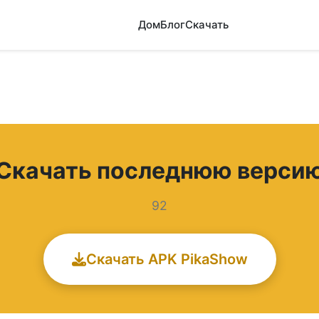
Дом
Блог
Скачать
Скачать последнюю верси
92
Скачать APK PikaShow