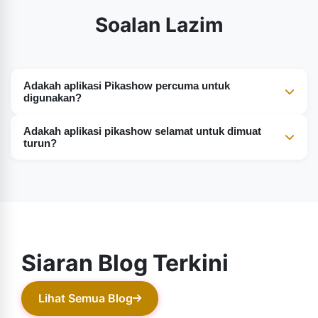
Soalan Lazim
Adakah aplikasi Pikashow percuma untuk
digunakan?
Ya. Pikashow ialah platform hiburan yang menakjubkan
Adakah aplikasi pikashow selamat untuk dimuat
yang menyediakan hampir semua perkara kepada
turun?
pengguna secara percuma.
Ya. Aplikasi Pikashow benar-benar selamat dan terjamin
untuk dimuat turun pada mana-mana peranti. Anda
boleh memuat turunnya tanpa sebarang kebimbangan
dan menonton rancangan kegemaran anda dengan
mudah.
Siaran Blog Terkini
Lihat Semua Blog