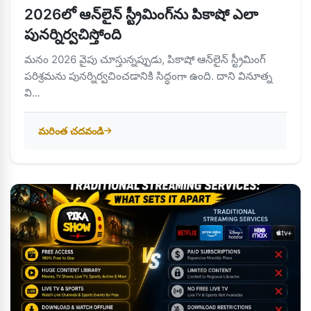
2026లో ఆన్‌లైన్ స్ట్రీమింగ్‌ను పికాషో ఎలా
పునర్నిర్వచిస్తోంది
మనం 2026 వైపు చూస్తున్నప్పుడు, పికాషో ఆన్‌లైన్ స్ట్రీమింగ్
పరిశ్రమను పునర్నిర్వచించడానికి సిద్ధంగా ఉంది. దాని వినూత్న
వి...
మరింత చదవండి