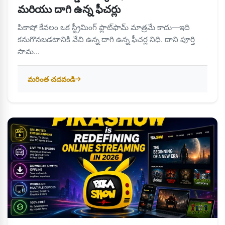
మరియు దాగి ఉన్న ఫీచర్లు
పికాషో కేవలం ఒక స్ట్రీమింగ్ ప్లాట్‌ఫామ్ మాత్రమే కాదు—ఇది
కనుగొనబడటానికి వేచి ఉన్న దాగి ఉన్న ఫీచర్ల నిధి. దాని పూర్తి
సామ...
మరింత చదవండి