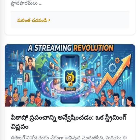
ప్లాట్‌ఫారమ్‌లు ...
మరింత చదవండి
పికాషో ప్రపంచాన్ని అన్వేషించడం: ఒక స్ట్రీమింగ్
విప్లవం
డిజిటల్ వినోద రంగం వేగంగా అభివృద్ధి చెందుతోంది, మరియు ఈ