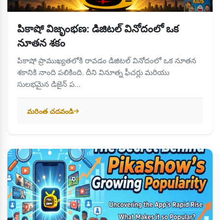
పికాషో విజృంభణ: డిజిటల్ వినోదంలో ఒక
నూతన శకం
పికాషో ప్రాముఖ్యతలోకి రావడం డిజిటల్ వినోదంలో ఒక నూతన
శకానికి నాంది పలికింది. దీని వినూత్న ఫీచర్లు మరియు
సులభమైన డిజైన్ ప...
మరింత చదవండి