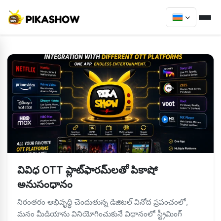
వివిధ OTT ప్లాట్‌ఫారమ్‌లతో పికాషో
అనుసంధానం
నిరంతరం అభివృద్ధి చెందుతున్న డిజిటల్ వినోద ప్రపంచంలో,
మనం మీడియాను వినియోగించుకునే విధానంలో స్ట్రీమింగ్