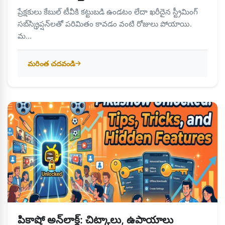
ప్రేక్షకులు కేబుల్ టీవీకి కట్టుబడి ఉండటం లేదా ఖరీదైన స్ట్రీమింగ్
సబ్‌స్క్రిప్షన్‌లతో పరిమితం కావడం వంటి రోజులు పోయాయి.
మ...
మరింత చదవండి
పికాషో అన్‌లాక్డ్: చిట్కాలు, ఉపాయాలు