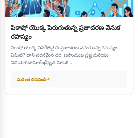
పికాషో యొక్క పెరుగుతున్న ప్రజాదరణ వెనుక
రహస్యం
పికాషో యొక్క విపరీతమైన ప్రజాదరణ వెనుక ఉన్న రహస్యం
ఏమిటి? దాని సరసమైన ధర, బహుముఖ ప్రజ్ఞ మరియు
వినియోగదారు-కేంద్రీకృత రూపక...
మరింత చదవండి