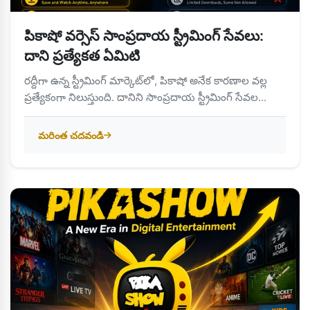
పికాషో వర్సెస్ సాంప్రదాయ స్ట్రీమింగ్ సేవలు:
దాని ప్రత్యేకత ఏమిటి
రద్దీగా ఉన్న స్ట్రీమింగ్ మార్కెట్‌లో, పికాషో అనేక కారణాల వల్ల
ప్రత్యేకంగా నిలుస్తుంది. దానిని సాంప్రదాయ స్ట్రీమింగ్ సేవల...
మరింత చదవండి