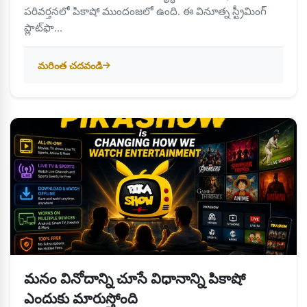
పరివర్తనలో పికాషో ముందంజలో ఉంది. ఈ వినూత్న స్ట్రీమింగ్
ప్లాట్‌ఫా...
మరింత చదవండి
మనం వినోదాన్ని చూసే విధానాన్ని పికాషో
ఎందుకు మారుస్తోంది